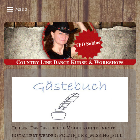
Menü
Fehler. Das Gästebuch-Modul konnte nicht
installiert werden: PCLZIP_ERR_MISSING_FILE